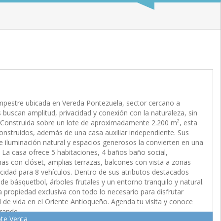
M2
mpestre ubicada en Vereda Pontezuela, sector cercano a
 buscan amplitud, privacidad y conexión con la naturaleza, sin
. Construida sobre un lote de aproximadamente 2.200 m², esta
nstruidos, además de una casa auxiliar independiente. Sus
e iluminación natural y espacios generosos la convierten en una
ir. La casa ofrece 5 habitaciones, 4 baños baño social,
nas con clóset, amplias terrazas, balcones con vista a zonas
idad para 8 vehículos. Dentro de sus atributos destacados
de básquetbol, árboles frutales y un entorno tranquilo y natural.
 propiedad exclusiva con todo lo necesario para disfrutar
 de vida en el Oriente Antioqueño. Agenda tu visita y conoce
rande.
te Venta