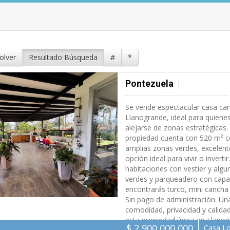
olver
Resultado Búsqueda
#
*
Pontezuela
Rionegro 520 
Se vende espectacular casa ca
Llanogrande, ideal para quienes
alejarse de zonas estratégicas
propiedad cuenta con 520 m² co
amplias zonas verdes, excelent
opción ideal para vivir o invert
habitaciones con vestier y algu
verdes y parqueadero con capac
encontrarás turco, mini cancha 
Sin pago de administración. Una
comodidad, privacidad y calidad
esta propiedad única en Llanog
$ 2,900,000,000
Casa Lo