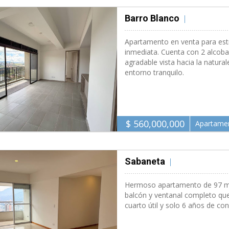
Barro Blanco
Rionegro 70
Apartamento en venta para estr
inmediata. Cuenta con 2 alcobas
agradable vista hacia la natur
entorno tranquilo.
$ 560,000,000
Apartame
Sabaneta
Medell�n 97 M2
Hermoso apartamento de 97 m² 
balcón y ventanal completo que
cuarto útil y solo 6 años de co