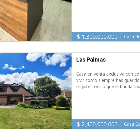
$ 1,300,000,000
Casa Re
Las Palmas
Medell�n 300
Casa en venta exclusiva con cos
vivir como siempre has querido
arquitectónico que le brinda m
$ 2,400,000,000
Casa C