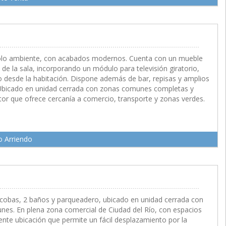
50 M2
 solo ambiente, con acabados modernos. Cuenta con un mueble
n de la sala, incorporando un módulo para televisión giratorio,
mo desde la habitación. Dispone además de bar, repisas y amplios
Ubicado en unidad cerrada con zonas comunes completas y
or que ofrece cercanía a comercio, transporte y zonas verdes.
o Arriendo
65 M2
cobas, 2 baños y parqueadero, ubicado en unidad cerrada con
nes. En plena zona comercial de Ciudad del Río, con espacios
ente ubicación que permite un fácil desplazamiento por la