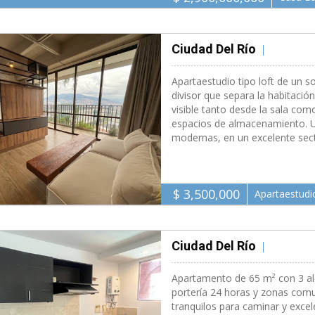
Ciudad Del Río
Medell�n 
Apartaestudio tipo loft de un
divisor que separa la habitació
visible tanto desde la sala co
espacios de almacenamiento. 
modernas, en un excelente sect
$ 3,500,000
Apartaestudi
Ciudad Del Río
Medell�n 
Apartamento de 65 m² con 3 al
portería 24 horas y zonas comu
tranquilos para caminar y excel